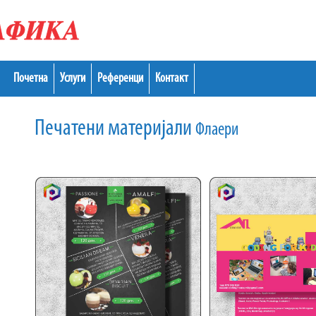
Почетна
Услуги
Референци
Контакт
Печатени материјали
Флаери