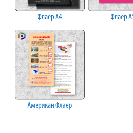
Флаер А4
Флаер А
Американ Флаер
k