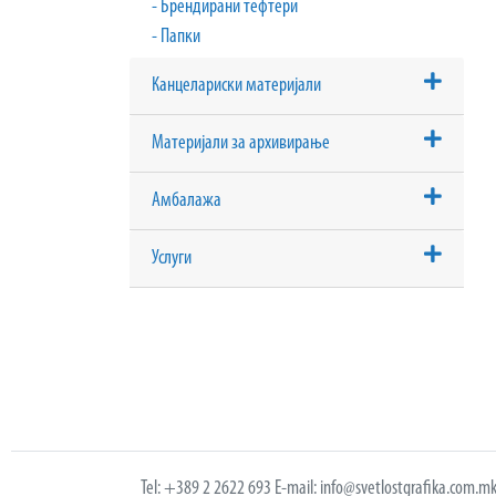
- Брендирани тефтери
- Папки
Канцелариски материјали
Материјали за архивирање
Амбалажа
Услуги
Tel: +389 2 2622 693 E-mail: info@svetlostgrafika.com.m