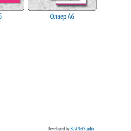
5
Флаер А6
Developed by
BestNetStudio